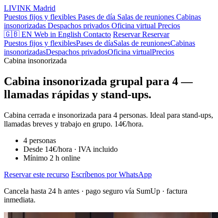
LIVINK
Madrid
Puestos fijos y flexibles
Pases de día
Salas de reuniones
Cabinas
insonorizadas
Despachos privados
Oficina virtual
Precios
🇬🇧 EN
Web in English
Contacto
Reservar
Reservar
Puestos fijos y flexibles
Pases de día
Salas de reuniones
Cabinas
insonorizadas
Despachos privados
Oficina virtual
Precios
Cabina insonorizada
Cabina insonorizada grupal para 4 —
llamadas rápidas y stand-ups.
Cabina cerrada e insonorizada para 4 personas. Ideal para stand-ups,
llamadas breves y trabajo en grupo. 14€/hora.
4 personas
Desde 14€/hora · IVA incluido
Mínimo 2 h online
Reservar este recurso
Escríbenos por WhatsApp
Cancela hasta 24 h antes · pago seguro vía SumUp · factura
inmediata.