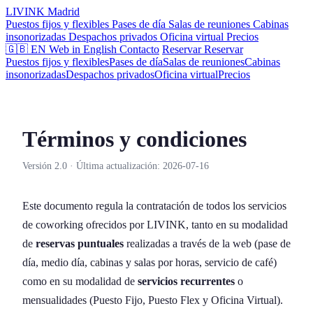
LIVINK
Madrid
Puestos fijos y flexibles
Pases de día
Salas de reuniones
Cabinas
insonorizadas
Despachos privados
Oficina virtual
Precios
🇬🇧 EN
Web in English
Contacto
Reservar
Reservar
Puestos fijos y flexibles
Pases de día
Salas de reuniones
Cabinas
insonorizadas
Despachos privados
Oficina virtual
Precios
Términos y condiciones
Versión 2.0 · Última actualización: 2026-07-16
Este documento regula la contratación de todos los servicios
de coworking ofrecidos por LIVINK, tanto en su modalidad
de
reservas puntuales
realizadas a través de la web (pase de
día, medio día, cabinas y salas por horas, servicio de café)
como en su modalidad de
servicios recurrentes
o
mensualidades (Puesto Fijo, Puesto Flex y Oficina Virtual).