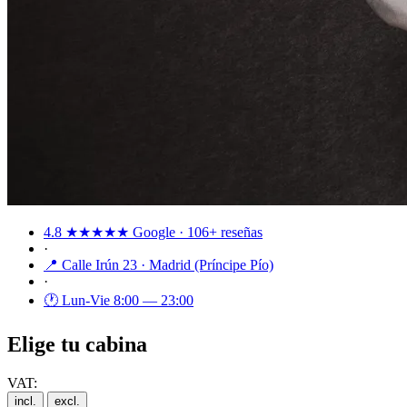
4.8
★★★★★
Google
· 106+ reseñas
·
📍
Calle Irún 23 · Madrid (Príncipe Pío)
·
🕐
Lun-Vie 8:00 — 23:00
Elige tu cabina
VAT:
incl.
excl.