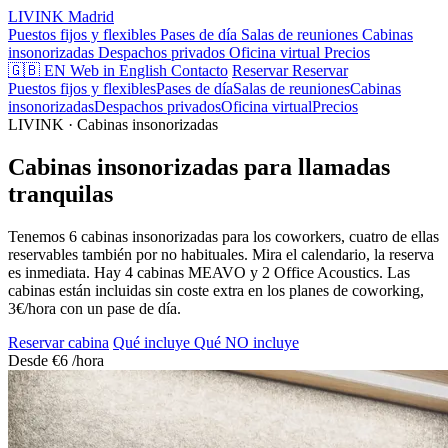
LIVINK
Madrid
Puestos fijos y flexibles
Pases de día
Salas de reuniones
Cabinas
insonorizadas
Despachos privados
Oficina virtual
Precios
🇬🇧 EN
Web in English
Contacto
Reservar
Reservar
Puestos fijos y flexibles
Pases de día
Salas de reuniones
Cabinas
insonorizadas
Despachos privados
Oficina virtual
Precios
LIVINK · Cabinas insonorizadas
Cabinas insonorizadas para llamadas
tranquilas
Tenemos 6 cabinas insonorizadas para los coworkers, cuatro de ellas
reservables también por no habituales. Mira el calendario, la reserva
es inmediata. Hay 4 cabinas MEAVO y 2 Office Acoustics. Las
cabinas están incluidas sin coste extra en los planes de coworking,
3€/hora con un pase de día.
Reservar cabina
Qué incluye
Qué NO incluye
Desde
€6
/hora