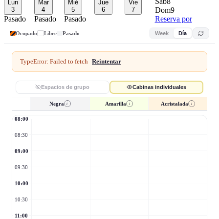
Sáb
8
Lun
Mar
Mié
Jue
Vie
3
4
5
6
7
Dom
9
Pasado
Pasado
Pasado
Reserva por
Ocupado
Libre
Pasado
Week
Día
TypeError: Failed to fetch
Reintentar
Espacios de grupo
Cabinas individuales
i
i
i
Negra
Amarilla
Acristalada
08:00
08:30
09:00
09:30
10:00
10:30
11:00