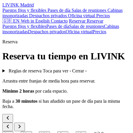
LIVINK
Madrid
Puestos fijos y flexibles
Pases de día
Salas de reuniones
Cabinas
insonorizadas
Despachos privados
Oficina virtual
Precios
🇬🇧 EN
Web in English
Contacto
Reservar
Reservar
Puestos fijos y flexibles
Pases de día
Salas de reuniones
Cabinas
insonorizadas
Despachos privados
Oficina virtual
Precios
Reserva
Reserva tu tiempo en LIVINK
Reglas de reserva
Toca para ver ›
Cerrar ‹
Arrastra entre franjas de media hora para reservar.
Mínimo 2 horas
por cada espacio.
Baja a
30 minutos
si has añadido un pase de día para la misma
fecha.